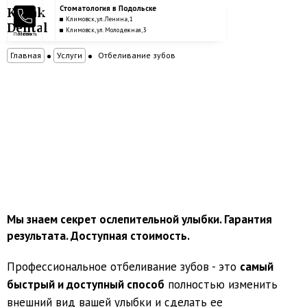
Стоматология в Подольске
Kozak
Климовск, ул. Ленина, 1
Dental
Климовск, ул. Молодежная, 3
Позвонить
Меню
Главная
Услуги
Отбеливание зубов
Отбеливание зубов
Мы знаем секрет ослепительной улыбки. Гарантия
результата. Доступная стоимость.
Профессиональное отбеливание зубов - это
самый
быстрый и доступный способ
полностью изменить
внешний вид вашей улыбки и сделать ее