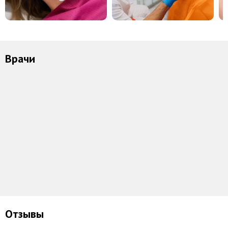
Врачи
Ильин Евгений
Лойкова Татьяна
Куванова Мари
Николаевич
Александровна
Игоревна
Рейтинг
Рейтинг
Рейтинг
17 отзывов
25 отзывов
14 отзывов
Отзывы