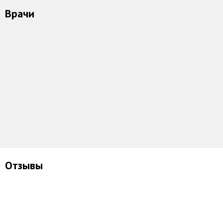
Врачи
Ильин Евгений
Лойкова Татьяна
Куванова Мари
Николаевич
Александровна
Игоревна
Рейтинг
Рейтинг
Рейтинг
17 отзывов
25 отзывов
14 отзывов
Отзывы
Сергей Р.
Юлия Иванова
Гигиена полости рта
Гигиена полости рта