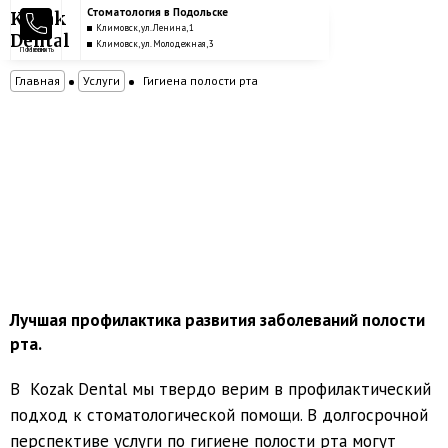
Стоматология в Подольске
Kozak
Климовск, ул. Ленина, 1
Dental
Климовск, ул. Молодежная, 3
Позвонить
Меню
Главная
Услуги
Гигиена полости рта
Гигиена полости рта
Лучшая профилактика развития заболеваний полости
рта.
В Kozak Dental мы твердо верим в профилактический
подход к стоматологической помощи. В долгосрочной
перспективе услуги по гигиене полости рта могут