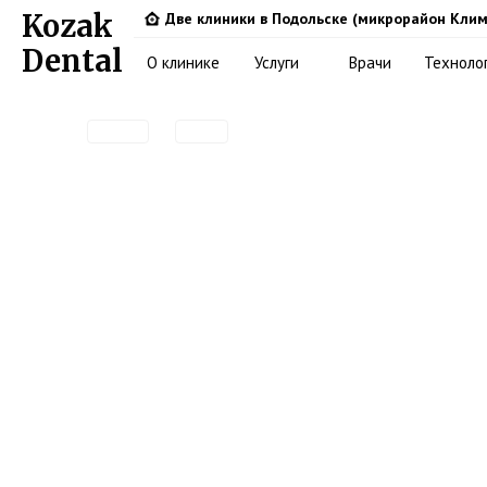
Kozak
Две клиники в Подольске (микрорайон Клим
Dental
О клинике
Услуги
Врачи
Техноло
Имплантация
Главная
Услуги
Имплантация